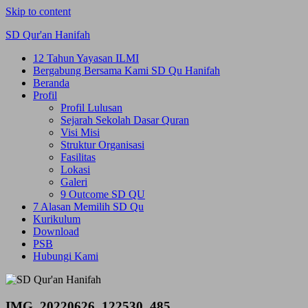
Skip to content
SD Qur'an Hanifah
12 Tahun Yayasan ILMI
Bergabung Bersama Kami SD Qu Hanifah
Beranda
Profil
Profil Lulusan
Sejarah Sekolah Dasar Quran
Visi Misi
Struktur Organisasi
Fasilitas
Lokasi
Galeri
9 Outcome SD QU
7 Alasan Memilih SD Qu
Kurikulum
Download
PSB
Hubungi Kami
IMG_20220626_122530_485