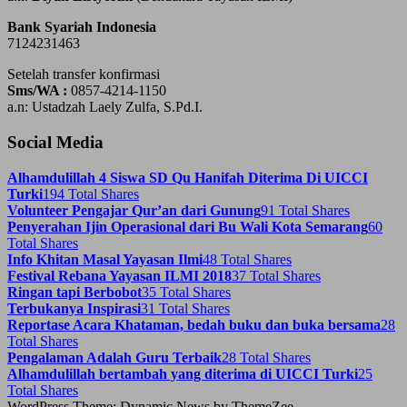
Bank Syariah Indonesia
7124231463
Setelah transfer konfirmasi
Sms/WA :
0857-4214-1150
a.n: Ustadzah Laely Zulfa, S.Pd.I.
Social Media
Alhamdulillah 4 Siswa SD Qu Hanifah Diterima Di UICCI
Turki
194 Total Shares
Volunteer Pengajar Qur’an dari Gunung
91 Total Shares
Penyerahan Ijin Operasional dari Bu Wali Kota Semarang
60
Total Shares
Info Khitan Masal Yayasan Ilmi
48 Total Shares
Festival Rebana Yayasan ILMI 2018
37 Total Shares
Ringan tapi Berbobot
35 Total Shares
Terbukanya Inspirasi
31 Total Shares
Reportase Acara Khataman, bedah buku dan buka bersama
28
Total Shares
Pengalaman Adalah Guru Terbaik
28 Total Shares
Alhamdulillah bertambah yang diterima di UICCI Turki
25
Total Shares
WordPress Theme: Dynamic News by ThemeZee.