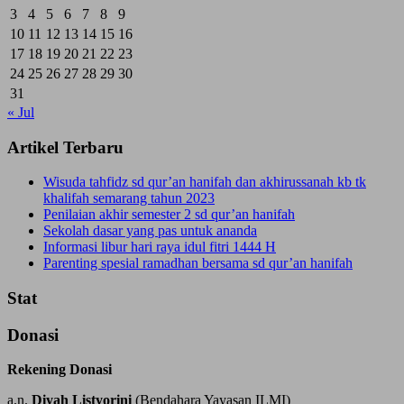
3
4
5
6
7
8
9
10
11
12
13
14
15
16
17
18
19
20
21
22
23
24
25
26
27
28
29
30
31
« Jul
Artikel Terbaru
Wisuda tahfidz sd qur’an hanifah dan akhirussanah kb tk
khalifah semarang tahun 2023
Penilaian akhir semester 2 sd qur’an hanifah
Sekolah dasar yang pas untuk ananda
Informasi libur hari raya idul fitri 1444 H
Parenting spesial ramadhan bersama sd qur’an hanifah
Stat
Donasi
Rekening Donasi
a.n.
Diyah Listyorini
(Bendahara Yayasan ILMI)