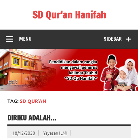
Skip
to
SD Qur'an Hanifah
content
MENU
SIDEBAR
TAG:
SD QUR’AN
DIRIKU ADALAH…
18/12/2020
Yayasan ILMI