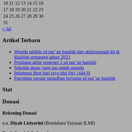
10
11
12
13
14
15
16
17
18
19
20
21
22
23
24
25
26
27
28
29
30
31
« Jul
Artikel Terbaru
Wisuda tahfidz sd qur’an hanifah dan akhirussanah kb tk
khalifah semarang tahun 2023
Penilaian akhir semester 2 sd qur’an hanifah
Sekolah dasar yang pas untuk ananda
Informasi libur hari raya idul fitri 1444 H
Parenting spesial ramadhan bersama sd qur’an hanifah
Stat
Donasi
Rekening Donasi
a.n.
Diyah Listyorini
(Bendahara Yayasan ILMI)