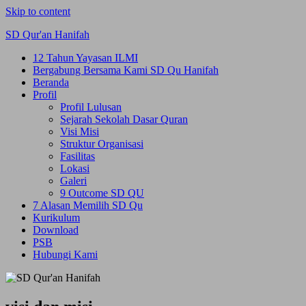
Skip to content
SD Qur'an Hanifah
12 Tahun Yayasan ILMI
Bergabung Bersama Kami SD Qu Hanifah
Beranda
Profil
Profil Lulusan
Sejarah Sekolah Dasar Quran
Visi Misi
Struktur Organisasi
Fasilitas
Lokasi
Galeri
9 Outcome SD QU
7 Alasan Memilih SD Qu
Kurikulum
Download
PSB
Hubungi Kami