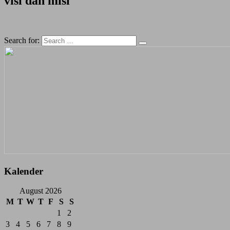
visi dan misi
Search for:
Kalender
August 2026
M
T
W
T
F
S
S
1
2
3
4
5
6
7
8
9