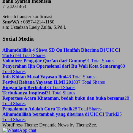
Bank Syariah Indonesia
7124231463
Setelah transfer konfirmasi
Sms/WA :
0857-4214-1150
a.n: Ustadzah Laely Zulfa, S.Pd.I.
Social Media
Alhamdulillah 4 Siswa SD Qu Hanifah Diterima Di UICCI
Turki
194 Total Shares
Volunteer Pengajar Qur’an dari Gunung
91 Total Shares
Penyerahan Ijin Operasional dari Bu Wali Kota Semarang
60
Total Shares
Info Khitan Masal Yayasan Ilmi
48 Total Shares
Festival Rebana Yayasan ILMI 2018
37 Total Shares
Ringan tapi Berbobot
35 Total Shares
Terbukanya Inspirasi
31 Total Shares
Reportase Acara Khataman, bedah buku dan buka bersama
28
Total Shares
Pengalaman Adalah Guru Terbaik
28 Total Shares
Alhamdulillah bertambah yang diterima di UICCI Turki
25
Total Shares
WordPress Theme: Dynamic News by ThemeZee.