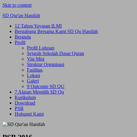
Skip to content
SD Qur'an Hanifah
12 Tahun Yayasan ILMI
Bergabung Bersama Kami SD Qu Hanifah
Beranda
Profil
Profil Lulusan
Sejarah Sekolah Dasar Quran
Visi Misi
Struktur Organisasi
Fasilitas
Lokasi
Galeri
9 Outcome SD QU
7 Alasan Memilih SD Qu
Kurikulum
Download
PSB
Hubungi Kami