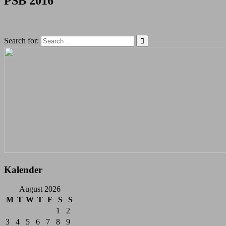
PSB 2016
Search for:
Kalender
August 2026
M
T
W
T
F
S
S
1
2
3
4
5
6
7
8
9