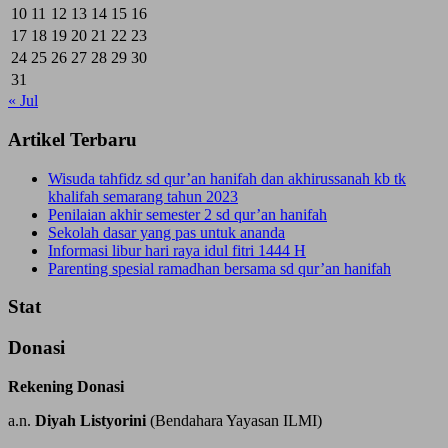
10
11
12
13
14
15
16
17
18
19
20
21
22
23
24
25
26
27
28
29
30
31
« Jul
Artikel Terbaru
Wisuda tahfidz sd qur’an hanifah dan akhirussanah kb tk
khalifah semarang tahun 2023
Penilaian akhir semester 2 sd qur’an hanifah
Sekolah dasar yang pas untuk ananda
Informasi libur hari raya idul fitri 1444 H
Parenting spesial ramadhan bersama sd qur’an hanifah
Stat
Donasi
Rekening Donasi
a.n.
Diyah Listyorini
(Bendahara Yayasan ILMI)