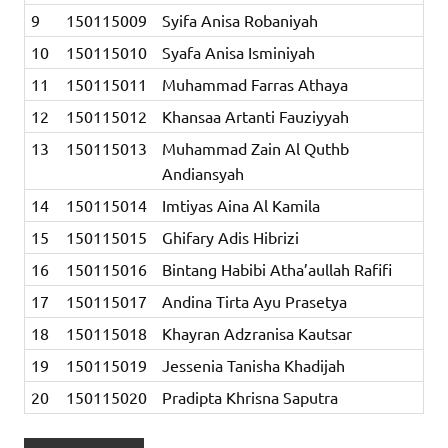
9
150115009
Syifa Anisa Robaniyah
10
150115010
Syafa Anisa Isminiyah
11
150115011
Muhammad Farras Athaya
12
150115012
Khansaa Artanti Fauziyyah
13
150115013
Muhammad Zain Al Quthb
Andiansyah
14
150115014
Imtiyas Aina Al Kamila
15
150115015
Ghifary Adis Hibrizi
16
150115016
Bintang Habibi Atha’aullah Rafifi
17
150115017
Andina Tirta Ayu Prasetya
18
150115018
Khayran Adzranisa Kautsar
19
150115019
Jessenia Tanisha Khadijah
20
150115020
Pradipta Khrisna Saputra