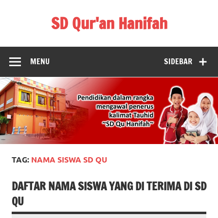
Skip
to
SD Qur'an Hanifah
content
MENU
SIDEBAR
TAG:
NAMA SISWA SD QU
DAFTAR NAMA SISWA YANG DI TERIMA DI SD
QU