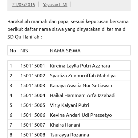
21/05/2015
Yayasan ILMI
Barakallah mamah dan papa, sesuai keputusan bersama
berikut daftar nama siswa yang dinyatakan di terima di
SD Qu Hanifah :
No
NIS
NAMA SISWA
1
150115001
Kireina Laylla Putri Azzhara
2
150115002
Syarliza Zunnurriffah Mahdiya
3
150115003
Kanaya Awalia Nur Setiawan
4
150115004
Haikal Hammam Arfa Izzahadi
5
150115005
Virly Kalyani Putri
6
150115006
Kevina Andari Udi Prassetyo
7
150115007
Khaira Hanani
8
150115008
Tsurayya Rozanna