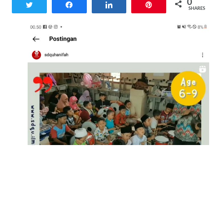
0
Tweet
Share
Share
Pin
SHARES