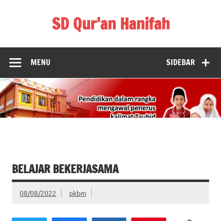
Skip
to
SD Qur'an Hanifah
content
MENU
SIDEBAR
BELAJAR BEKERJASAMA
08/08/2022
pkbm