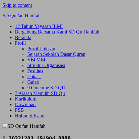
Skip to content
SD Qur'an Hanifah
12 Tahun Yayasan ILMI
Bergabung Bersama Kami SD Qu Hanifah
Beranda
Profil
Profil Lulusan
Sejarah Sekolah Dasar Quran
Visi Misi
Struktur Organisasi
Fasilitas
Lokasi
Galeri
9 Outcome SD QU
7 Alasan Memilih SD Qu
Kurikulum
Download
PSB
Hubungi Kami
1_20221203_194904_0000