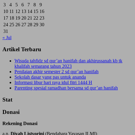
3
4
5
6
7
8
9
10
11
12
13
14
15
16
17
18
19
20
21
22
23
24
25
26
27
28
29
30
31
« Jul
Artikel Terbaru
Wisuda tahfidz sd qur’an hanifah dan akhirussanah kb tk
khalifah semarang tahun 2023
Penilaian akhir semester 2 sd qur’an hanifah
Sekolah dasar yang pas untuk ananda
Informasi libur hari raya idul fitri 1444 H
Parenting spesial ramadhan bersama sd qur’an hanifah
Stat
Donasi
Rekening Donasi
a.n.
Diyah Listyorini
(Bendahara Yayasan ILMI)