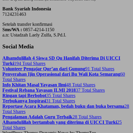
Bank Syariah Indonesia
7124231463
Setelah transfer konfirmasi
Sms/WA :
0857-4214-1150
a.n: Ustadzah Laely Zulfa, S.Pd.I.
Social Media
Alhamdulillah 4 Siswa SD Qu Hanifah Diterima Di UICCI
Turki
194 Total Shares
Volunteer Pengajar Qur’an dari Gunung
91 Total Shares
Penyerahan Ijin Operasional dari Bu Wali Kota Semarang
60
Total Shares
Info Khitan Masal Yayasan Ilmi
48 Total Shares
Festival Rebana Yayasan ILMI 2018
37 Total Shares
Ringan tapi Berbobot
35 Total Shares
Terbukanya Inspirasi
31 Total Shares
Reportase Acara Khataman, bedah buku dan buka bersama
28
Total Shares
Pengalaman Adalah Guru Terbaik
28 Total Shares
Alhamdulillah bertambah yang diterima di UICCI Turki
25
Total Shares
WordPress Theme: Dynamic News by ThemeZee.