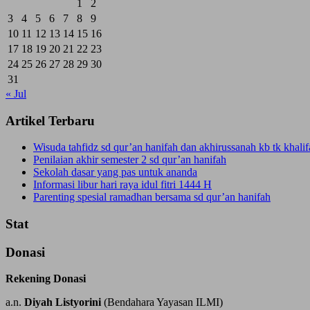
1
2
3
4
5
6
7
8
9
10
11
12
13
14
15
16
17
18
19
20
21
22
23
24
25
26
27
28
29
30
31
« Jul
Artikel Terbaru
Wisuda tahfidz sd qur’an hanifah dan akhirussanah kb tk khal
Penilaian akhir semester 2 sd qur’an hanifah
Sekolah dasar yang pas untuk ananda
Informasi libur hari raya idul fitri 1444 H
Parenting spesial ramadhan bersama sd qur’an hanifah
Stat
Donasi
Rekening Donasi
a.n.
Diyah Listyorini
(Bendahara Yayasan ILMI)