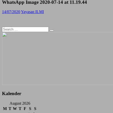
WhatsApp Image 2020-07-14 at 11.19.44
14/07/2020
Yayasan ILMI
Search
for:
Kalender
August 2026
M
T
W
T
F
S
S