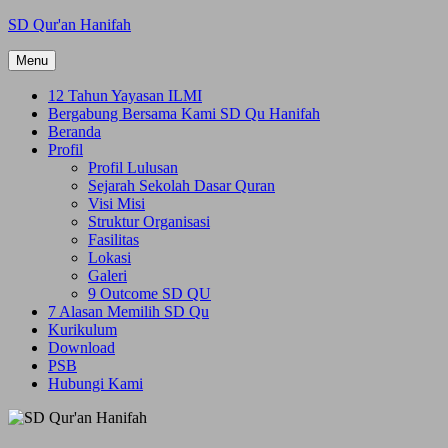
Skip
SD Qur'an Hanifah
to
content
Menu
12 Tahun Yayasan ILMI
Bergabung Bersama Kami SD Qu Hanifah
Beranda
Profil
Profil Lulusan
Sejarah Sekolah Dasar Quran
Visi Misi
Struktur Organisasi
Fasilitas
Lokasi
Galeri
9 Outcome SD QU
7 Alasan Memilih SD Qu
Kurikulum
Download
PSB
Hubungi Kami