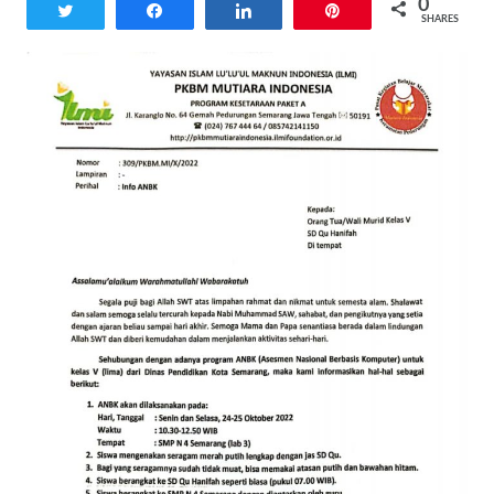
0
Tweet
Share
Share
Pin
SHARES