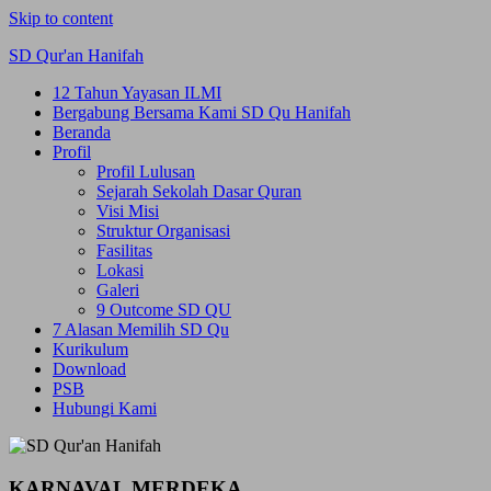
Skip to content
SD Qur'an Hanifah
12 Tahun Yayasan ILMI
Bergabung Bersama Kami SD Qu Hanifah
Beranda
Profil
Profil Lulusan
Sejarah Sekolah Dasar Quran
Visi Misi
Struktur Organisasi
Fasilitas
Lokasi
Galeri
9 Outcome SD QU
7 Alasan Memilih SD Qu
Kurikulum
Download
PSB
Hubungi Kami
KARNAVAL MERDEKA