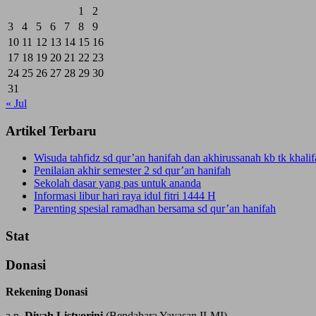
1
2
3
4
5
6
7
8
9
10
11
12
13
14
15
16
17
18
19
20
21
22
23
24
25
26
27
28
29
30
31
« Jul
Artikel Terbaru
Wisuda tahfidz sd qur’an hanifah dan akhirussanah kb tk khal
Penilaian akhir semester 2 sd qur’an hanifah
Sekolah dasar yang pas untuk ananda
Informasi libur hari raya idul fitri 1444 H
Parenting spesial ramadhan bersama sd qur’an hanifah
Stat
Donasi
Rekening Donasi
a.n.
Diyah Listyorini
(Bendahara Yayasan ILMI)