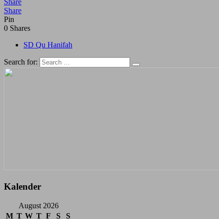
Share
Share
Pin
0
Shares
SD Qu Hanifah
Search for:
Kalender
August 2026
M
T
W
T
F
S
S