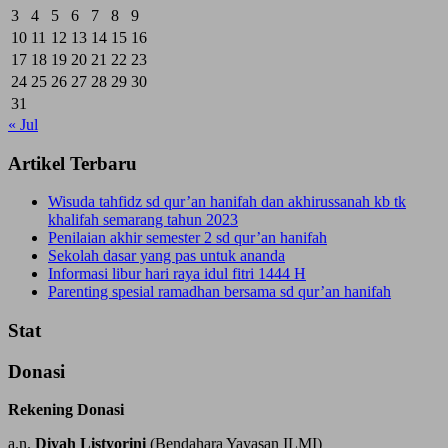
3
4
5
6
7
8
9
10
11
12
13
14
15
16
17
18
19
20
21
22
23
24
25
26
27
28
29
30
31
« Jul
Artikel Terbaru
Wisuda tahfidz sd qur’an hanifah dan akhirussanah kb tk
khalifah semarang tahun 2023
Penilaian akhir semester 2 sd qur’an hanifah
Sekolah dasar yang pas untuk ananda
Informasi libur hari raya idul fitri 1444 H
Parenting spesial ramadhan bersama sd qur’an hanifah
Stat
Donasi
Rekening Donasi
a.n.
Diyah Listyorini
(Bendahara Yayasan ILMI)