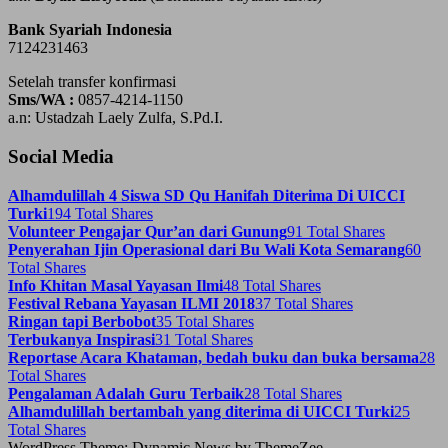
Bank Syariah Indonesia
7124231463
Setelah transfer konfirmasi
Sms/WA :
0857-4214-1150
a.n: Ustadzah Laely Zulfa, S.Pd.I.
Social Media
Alhamdulillah 4 Siswa SD Qu Hanifah Diterima Di UICCI
Turki
194 Total Shares
Volunteer Pengajar Qur’an dari Gunung
91 Total Shares
Penyerahan Ijin Operasional dari Bu Wali Kota Semarang
60
Total Shares
Info Khitan Masal Yayasan Ilmi
48 Total Shares
Festival Rebana Yayasan ILMI 2018
37 Total Shares
Ringan tapi Berbobot
35 Total Shares
Terbukanya Inspirasi
31 Total Shares
Reportase Acara Khataman, bedah buku dan buka bersama
28
Total Shares
Pengalaman Adalah Guru Terbaik
28 Total Shares
Alhamdulillah bertambah yang diterima di UICCI Turki
25
Total Shares
WordPress Theme: Dynamic News by ThemeZee.