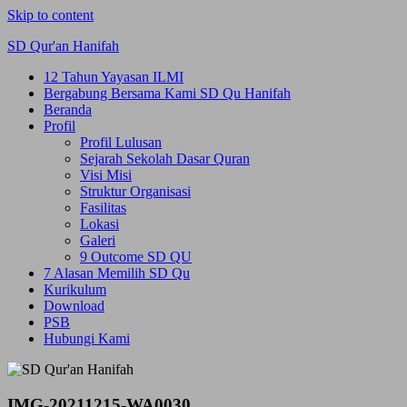
Skip to content
SD Qur'an Hanifah
12 Tahun Yayasan ILMI
Bergabung Bersama Kami SD Qu Hanifah
Beranda
Profil
Profil Lulusan
Sejarah Sekolah Dasar Quran
Visi Misi
Struktur Organisasi
Fasilitas
Lokasi
Galeri
9 Outcome SD QU
7 Alasan Memilih SD Qu
Kurikulum
Download
PSB
Hubungi Kami
IMG-20211215-WA0030