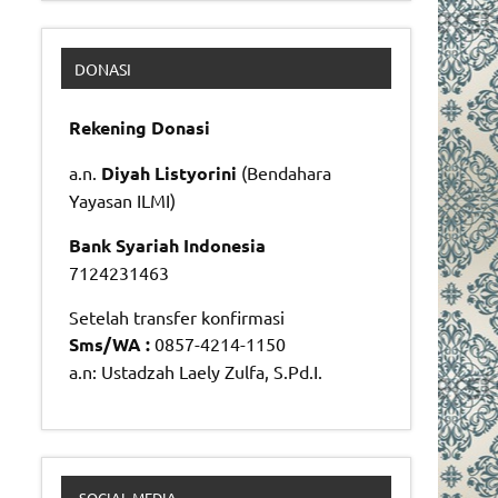
DONASI
Rekening Donasi
a.n.
Diyah Listyorini
(Bendahara
Yayasan ILMI)
Bank Syariah Indonesia
7124231463
Setelah transfer konfirmasi
Sms/WA :
0857-4214-1150
a.n: Ustadzah Laely Zulfa, S.Pd.I.
SOCIAL MEDIA