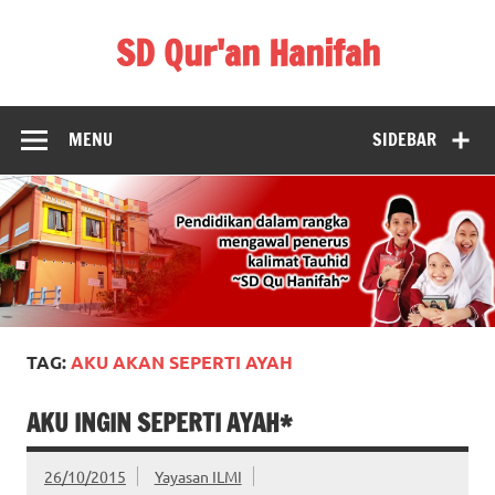
Skip
to
SD Qur'an Hanifah
content
MENU
SIDEBAR
TAG:
AKU AKAN SEPERTI AYAH
AKU INGIN SEPERTI AYAH*
26/10/2015
Yayasan ILMI