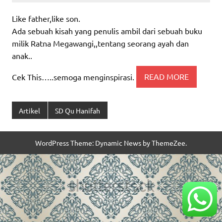
Like father,like son.
Ada sebuah kisah yang penulis ambil dari sebuah buku
milik Ratna Megawangi,,tentang seorang ayah dan
anak..
Cek This…..semoga menginspirasi.
READ MORE
Artikel
SD Qu Hanifah
WordPress Theme: Dynamic News by ThemeZee.