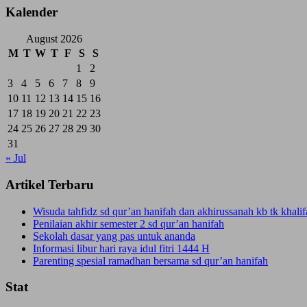
Kalender
August 2026
M
T
W
T
F
S
S
1
2
3
4
5
6
7
8
9
10
11
12
13
14
15
16
17
18
19
20
21
22
23
24
25
26
27
28
29
30
31
« Jul
Artikel Terbaru
Wisuda tahfidz sd qur’an hanifah dan akhirussanah kb tk khal
Penilaian akhir semester 2 sd qur’an hanifah
Sekolah dasar yang pas untuk ananda
Informasi libur hari raya idul fitri 1444 H
Parenting spesial ramadhan bersama sd qur’an hanifah
Stat