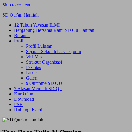
Skip to content
SD Qur'an Hanifah
12 Tahun Yayasan ILMI
Bergabung Bersama Kami SD Qu Hanifah
Beranda
Profil
Profil Lulusan
Sejarah Sekolah Dasar Quran
Visi Misi
Struktur Organisasi
Fasilitas
Lokasi
Galeri
9 Outcome SD QU
7 Alasan Memilih SD Qu
Kurikulum
Download
PSB
Hubungi Kami