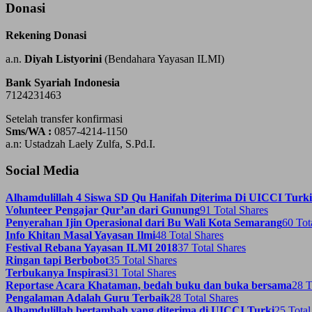
Donasi
Rekening Donasi
a.n.
Diyah Listyorini
(Bendahara Yayasan ILMI)
Bank Syariah Indonesia
7124231463
Setelah transfer konfirmasi
Sms/WA :
0857-4214-1150
a.n: Ustadzah Laely Zulfa, S.Pd.I.
Social Media
Alhamdulillah 4 Siswa SD Qu Hanifah Diterima Di UICCI Turki
Volunteer Pengajar Qur’an dari Gunung
91 Total Shares
Penyerahan Ijin Operasional dari Bu Wali Kota Semarang
60 Tot
Info Khitan Masal Yayasan Ilmi
48 Total Shares
Festival Rebana Yayasan ILMI 2018
37 Total Shares
Ringan tapi Berbobot
35 Total Shares
Terbukanya Inspirasi
31 Total Shares
Reportase Acara Khataman, bedah buku dan buka bersama
28 T
Pengalaman Adalah Guru Terbaik
28 Total Shares
Alhamdulillah bertambah yang diterima di UICCI Turki
25 Total