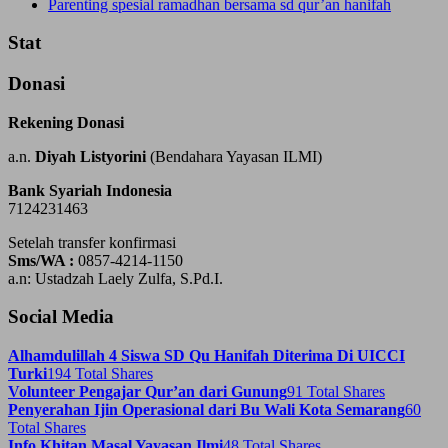
Parenting spesial ramadhan bersama sd qur’an hanifah
Stat
Donasi
Rekening Donasi
a.n.
Diyah Listyorini
(Bendahara Yayasan ILMI)
Bank Syariah Indonesia
7124231463
Setelah transfer konfirmasi
Sms/WA :
0857-4214-1150
a.n: Ustadzah Laely Zulfa, S.Pd.I.
Social Media
Alhamdulillah 4 Siswa SD Qu Hanifah Diterima Di UICCI
Turki
194 Total Shares
Volunteer Pengajar Qur’an dari Gunung
91 Total Shares
Penyerahan Ijin Operasional dari Bu Wali Kota Semarang
60
Total Shares
Info Khitan Masal Yayasan Ilmi
48 Total Shares