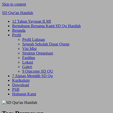
Skip to content
SD Qur'an Hanifah
12 Tahun Yayasan ILMI
Bergabung Bersama Kami SD Qu Hanifah
Beranda
Profil
Profil Lulusan
Sejarah Sekolah Dasar Quran
Visi Misi
Struktur Organisasi
Fasilitas
Lokasi
Galeri
9 Outcome SD QU
7 Alasan Memilih SD Qu
Kurikulum
Download
PSB
Hubungi Kami