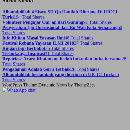
Social Media
Alhamdulillah 4 Siswa SD Qu Hanifah Diterima Di UICCI
Turki
194 Total Shares
Volunteer Pengajar Qur’an dari Gunung
91 Total Shares
Penyerahan Ijin Operasional dari Bu Wali Kota Semarang
60
Total Shares
Info Khitan Masal Yayasan Ilmi
48 Total Shares
Festival Rebana Yayasan ILMI 2018
37 Total Shares
Ringan tapi Berbobot
35 Total Shares
Terbukanya Inspirasi
31 Total Shares
Reportase Acara Khataman, bedah buku dan buka bersama
28
Total Shares
Pengalaman Adalah Guru Terbaik
28 Total Shares
Alhamdulillah bertambah yang diterima di UICCI Turki
25
Total Shares
WordPress Theme: Dynamic News by ThemeZee.