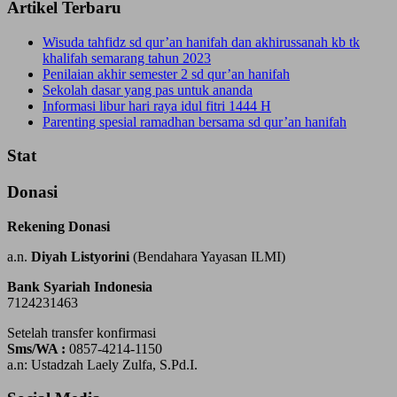
Artikel Terbaru
Wisuda tahfidz sd qur’an hanifah dan akhirussanah kb tk
khalifah semarang tahun 2023
Penilaian akhir semester 2 sd qur’an hanifah
Sekolah dasar yang pas untuk ananda
Informasi libur hari raya idul fitri 1444 H
Parenting spesial ramadhan bersama sd qur’an hanifah
Stat
Donasi
Rekening Donasi
a.n.
Diyah Listyorini
(Bendahara Yayasan ILMI)
Bank Syariah Indonesia
7124231463
Setelah transfer konfirmasi
Sms/WA :
0857-4214-1150
a.n: Ustadzah Laely Zulfa, S.Pd.I.