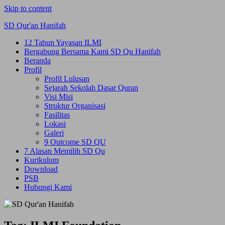
Skip to content
SD Qur'an Hanifah
12 Tahun Yayasan ILMI
Bergabung Bersama Kami SD Qu Hanifah
Beranda
Profil
Profil Lulusan
Sejarah Sekolah Dasar Quran
Visi Misi
Struktur Organisasi
Fasilitas
Lokasi
Galeri
9 Outcome SD QU
7 Alasan Memilih SD Qu
Kurikulum
Download
PSB
Hubungi Kami