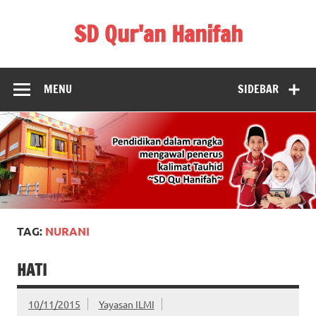
Skip
to
SD Qur'an Hanifah
content
MENU
SIDEBAR
TAG:
NURANI
HATI
10/11/2015
Yayasan ILMI