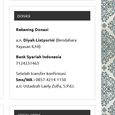
DONASI
Rekening Donasi
a.n.
Diyah Listyorini
(Bendahara
Yayasan ILMI)
Bank Syariah Indonesia
7124231463
Setelah transfer konfirmasi
Sms/WA :
0857-4214-1150
a.n: Ustadzah Laely Zulfa, S.Pd.I.
SOCIAL MEDIA