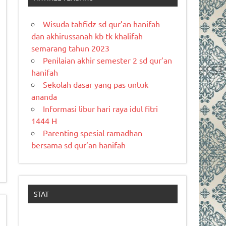
Wisuda tahfidz sd qur’an hanifah
dan akhirussanah kb tk khalifah
semarang tahun 2023
Penilaian akhir semester 2 sd qur’an
hanifah
Sekolah dasar yang pas untuk
ananda
Informasi libur hari raya idul fitri
1444 H
Parenting spesial ramadhan
bersama sd qur’an hanifah
STAT