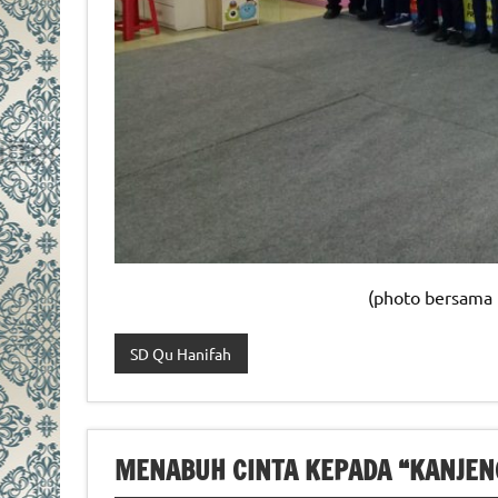
(photo bersama k
SD Qu Hanifah
MENABUH CINTA KEPADA “KANJEN