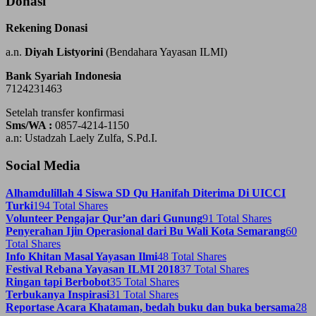
Donasi
Rekening Donasi
a.n.
Diyah Listyorini
(Bendahara Yayasan ILMI)
Bank Syariah Indonesia
7124231463
Setelah transfer konfirmasi
Sms/WA :
0857-4214-1150
a.n: Ustadzah Laely Zulfa, S.Pd.I.
Social Media
Alhamdulillah 4 Siswa SD Qu Hanifah Diterima Di UICCI
Turki
194 Total Shares
Volunteer Pengajar Qur’an dari Gunung
91 Total Shares
Penyerahan Ijin Operasional dari Bu Wali Kota Semarang
60
Total Shares
Info Khitan Masal Yayasan Ilmi
48 Total Shares
Festival Rebana Yayasan ILMI 2018
37 Total Shares
Ringan tapi Berbobot
35 Total Shares
Terbukanya Inspirasi
31 Total Shares
Reportase Acara Khataman, bedah buku dan buka bersama
28