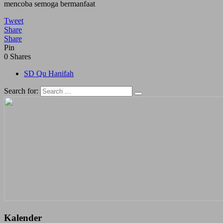
mencoba semoga bermanfaat
Tweet
Share
Share
Pin
0
Shares
SD Qu Hanifah
Search for:
Kalender