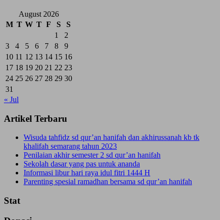
August 2026
M
T
W
T
F
S
S
1
2
3
4
5
6
7
8
9
10
11
12
13
14
15
16
17
18
19
20
21
22
23
24
25
26
27
28
29
30
31
« Jul
Artikel Terbaru
Wisuda tahfidz sd qur’an hanifah dan akhirussanah kb tk
khalifah semarang tahun 2023
Penilaian akhir semester 2 sd qur’an hanifah
Sekolah dasar yang pas untuk ananda
Informasi libur hari raya idul fitri 1444 H
Parenting spesial ramadhan bersama sd qur’an hanifah
Stat