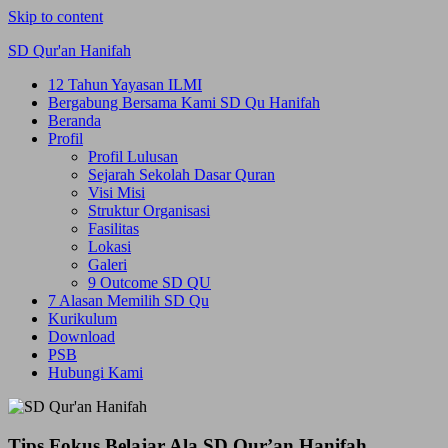
Skip to content
SD Qur'an Hanifah
12 Tahun Yayasan ILMI
Bergabung Bersama Kami SD Qu Hanifah
Beranda
Profil
Profil Lulusan
Sejarah Sekolah Dasar Quran
Visi Misi
Struktur Organisasi
Fasilitas
Lokasi
Galeri
9 Outcome SD QU
7 Alasan Memilih SD Qu
Kurikulum
Download
PSB
Hubungi Kami
Tips Fokus Belajar Ala SD Qur’an Hanifah