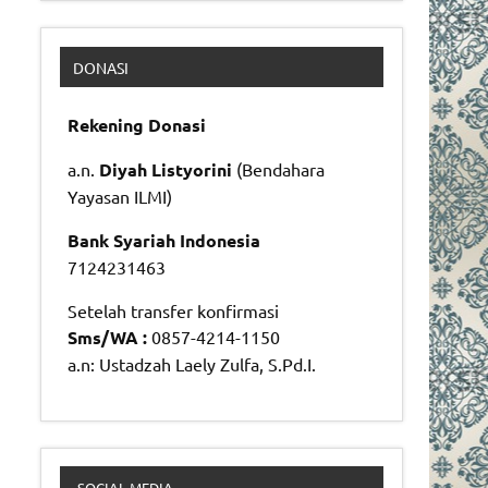
DONASI
Rekening Donasi
a.n.
Diyah Listyorini
(Bendahara
Yayasan ILMI)
Bank Syariah Indonesia
7124231463
Setelah transfer konfirmasi
Sms/WA :
0857-4214-1150
a.n: Ustadzah Laely Zulfa, S.Pd.I.
SOCIAL MEDIA