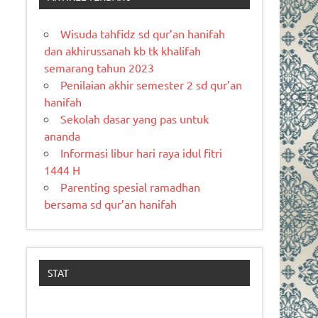
Wisuda tahfidz sd qur’an hanifah
dan akhirussanah kb tk khalifah
semarang tahun 2023
Penilaian akhir semester 2 sd qur’an
hanifah
Sekolah dasar yang pas untuk
ananda
Informasi libur hari raya idul fitri
1444 H
Parenting spesial ramadhan
bersama sd qur’an hanifah
STAT