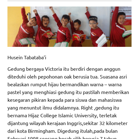
Husein Tabataba’i
Gedung bergaya Victoria itu berdiri dengan anggun
diteduhi oleh pepohonan oak berusia tua. Suasana asri
bealaskan rumput hijau bermandikan warna – warna
pastel yang menghiasi gedung itu pastilah memberikan
kesegaran pikiran kepada para siswa dan mahasiswa
yang menuntut ilmu didalamnya. Right ,gedung itu
bernama Hijaz College Islamic University, terletak
dijantung wilayah kerajaan Inggris,sekitar 32 kilometer
dari kota Birmingham. Digedung itulah,pada bulan
Februari 1998,seorang bocah cilik berusia 7 tahun