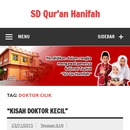
Skip
to
SD Qur'an Hanifah
content
MENU
SIDEBAR
TAG:
DOKTOR CILIK
“KISAH DOKTOR KECIL”
23/11/2015
Yayasan ILMI