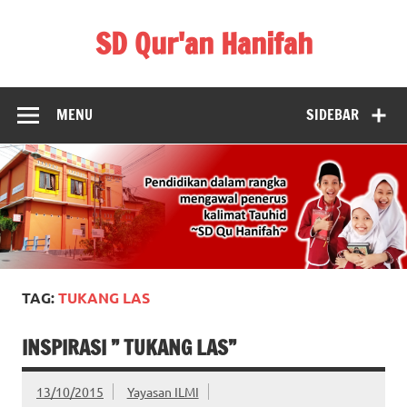
Skip
to
SD Qur'an Hanifah
content
MENU
SIDEBAR
TAG:
TUKANG LAS
INSPIRASI ” TUKANG LAS”
13/10/2015
Yayasan ILMI