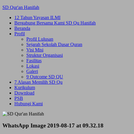
Skip
SD Qur'an Hanifah
to
12 Tahun Yayasan ILMI
content
Bergabung Bersama Kami SD Qu Hanifah
Beranda
Profil
Profil Lulusan
Sejarah Sekolah Dasar Quran
Visi Misi
Struktur Organisasi
Fasilitas
Lokasi
Galeri
9 Outcome SD QU
7 Alasan Memilih SD Qu
Kurikulum
Download
PSB
Hubungi Kami
WhatsApp Image 2019-08-17 at 09.32.18