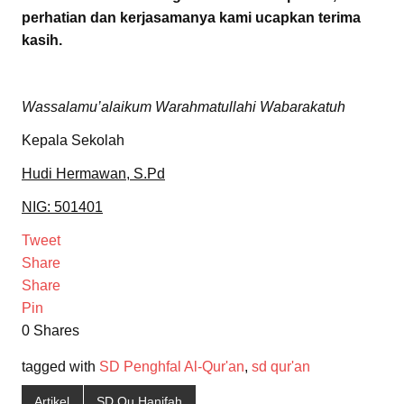
perhatian dan kerjasamanya kami ucapkan terima
kasih.
Wassalamu’alaikum Warahmatullahi Wabarakatuh
Kepala Sekolah
Hudi Hermawan, S.Pd
NIG: 501401
Tweet
Share
Share
Pin
0
Shares
tagged with
SD Penghfal Al-Qur'an
,
sd qur'an
Artikel
SD Qu Hanifah