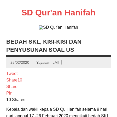
Skip
to
SD Qur'an Hanifah
content
BEDAH SKL, KISI-KISI DAN
PENYUSUNAN SOAL US
25/02/2020
Yayasan ILMI
Tweet
Share
10
Share
Pin
10
Shares
Kepala dan wakil kepala SD Qu Hanifah selama 9 hari
dari tanggal 17 -26 Februari 2020 mengikuti bedah SKL,