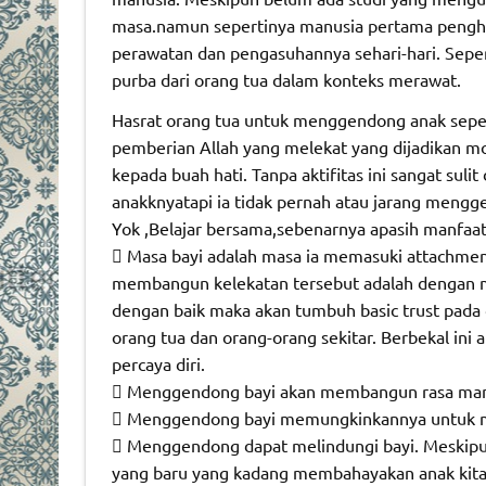
masa.namun sepertinya manusia pertama penghu
perawatan dan pengasuhannya sehari-hari. Sep
purba dari orang tua dalam konteks merawat.
Hasrat orang tua untuk menggendong anak sepert
pemberian Allah yang melekat yang dijadikan mo
kepada buah hati. Tanpa aktifitas ini sangat suli
anakknyatapi ia tidak pernah atau jarang meng
Yok ,Belajar bersama,sebenarnya apasih manfaat 
 Masa bayi adalah masa ia memasuki attachment 
membangun kelekatan tersebut adalah dengan me
dengan baik maka akan tumbuh basic trust pada
orang tua dan orang-orang sekitar. Berbekal in
percaya diri.
 Menggendong bayi akan membangun rasa ma
 Menggendong bayi memungkinkannya untuk mel
 Menggendong dapat melindungi bayi. Meskipun
yang baru yang kadang membahayakan anak kit