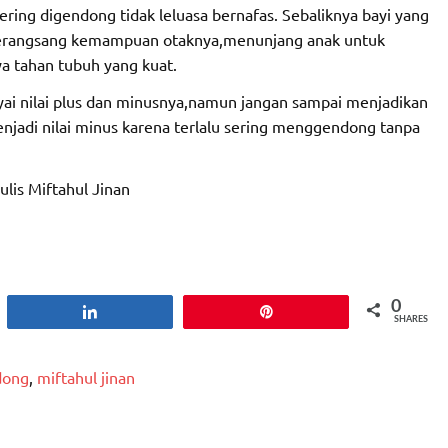
sering digendong tidak leluasa bernafas. Sebaliknya bayi yang
 terangsang kemampuan otaknya,menunjang anak untuk
a tahan tubuh yang kuat.
 nilai plus dan minusnya,namun jangan sampai menjadikan
jadi nilai minus karena terlalu sering menggendong tanpa
lis Miftahul Jinan
0
Share
Pin
SHARES
dong
,
miftahul jinan