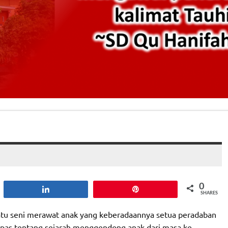
0
Share
Pin
SHARES
tu seni merawat anak yang keberadaannya setua peradaban
pas tentang sejarah menggendong anak dari masa ke