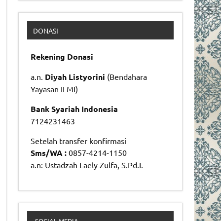
DONASI
Rekening Donasi
a.n.
Diyah Listyorini
(Bendahara
Yayasan ILMI)
Bank Syariah Indonesia
7124231463
Setelah transfer konfirmasi
Sms/WA :
0857-4214-1150
a.n: Ustadzah Laely Zulfa, S.Pd.I.
SOCIAL MEDIA