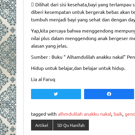
 Dilihat dari sisi kesehata,bayi yang terlampau 
diberi kesempatan untuk bergerak bebas akan
tumbuh menjadi bayi yang sehat dan dengan day
Yap,kita percaya bahwa menggendong mempunyai
nilai plus dalam menggendong anak bergeser men
alasan yang jelas.
Sumber : Buku “ Alhamdulilah anakku nakal” Penu
Hidup untuk belajar,dan belajar untuk hidup.
Lia al Faruq
Tweet
Share
tagged with
alhmdulilah anakku nakal
,
baik
,
gen
Artikel
SD Qu Hanifah