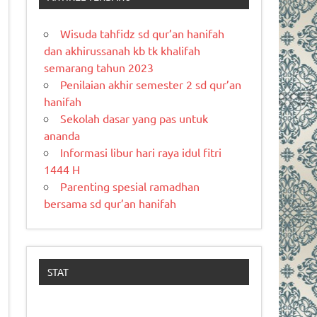
Wisuda tahfidz sd qur’an hanifah
dan akhirussanah kb tk khalifah
semarang tahun 2023
Penilaian akhir semester 2 sd qur’an
hanifah
Sekolah dasar yang pas untuk
ananda
Informasi libur hari raya idul fitri
1444 H
Parenting spesial ramadhan
bersama sd qur’an hanifah
STAT