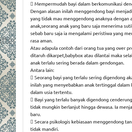
 Mempermudah bayi dalam berkomunikasi deng
Dengan alasan inilah menggendong bayi menjadi
yang tidak mau menggendong anaknya dengan ala
anak,seorang anak yang baru saja menerima sut
sebab baru saja ia mengalami peristiwa yang me
rasa aman.
Atau adapula contoh dari orang tua yang over pr
ditaruh dikarpet,babybox atau dilantai maka sel
anak terlalu sering berada dalam gendongan.
Antara lain:
 Seorang bayi yang terlalu sering digendong a
inilah yang menyebabkan anak tertinggal dalam
dalam usia tertentu.
 Bayi yang terlalu banyak digendong cenderung
tidak mungkin berlanjut hingga dewasa. Ia menj
baru.
 Secara psikologis kebiasaan menggendong tan
tidak mandiri.