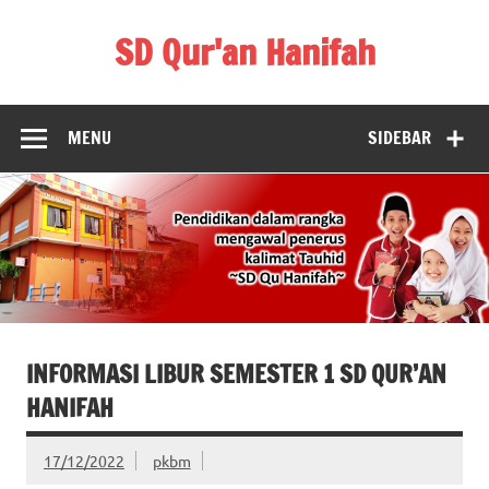
Skip
to
SD Qur'an Hanifah
content
MENU
SIDEBAR
INFORMASI LIBUR SEMESTER 1 SD QUR’AN
HANIFAH
17/12/2022
pkbm