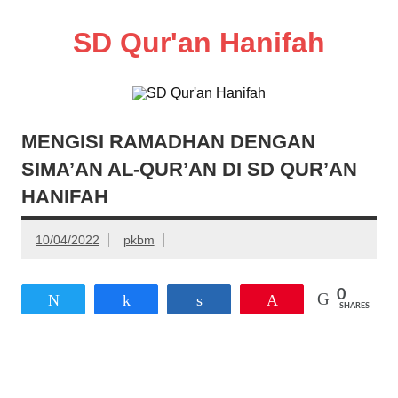
Skip
to
content
SD Qur'an Hanifah
MENGISI RAMADHAN DENGAN
SIMA’AN AL-QUR’AN DI SD QUR’AN
HANIFAH
10/04/2022
pkbm
0
Tweet
Share
Share
Pin
SHARES