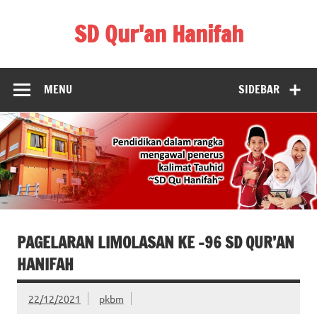
Skip
to
SD Qur'an Hanifah
content
MENU
SIDEBAR
PAGELARAN LIMOLASAN KE -96 SD QUR’AN
HANIFAH
22/12/2021
pkbm