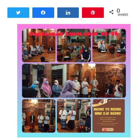
0
Tweet
Share
Share
Pin
SHARES