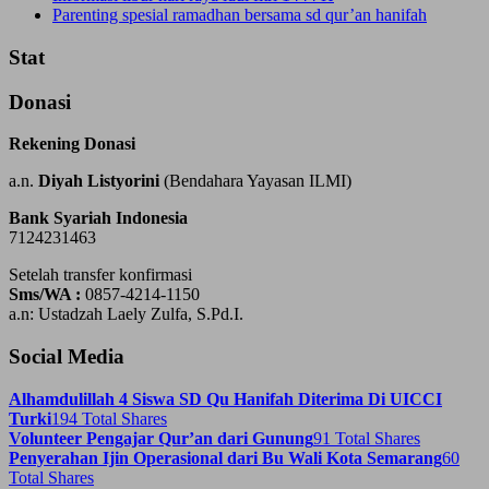
Parenting spesial ramadhan bersama sd qur’an hanifah
Stat
Donasi
Rekening Donasi
a.n.
Diyah Listyorini
(Bendahara Yayasan ILMI)
Bank Syariah Indonesia
7124231463
Setelah transfer konfirmasi
Sms/WA :
0857-4214-1150
a.n: Ustadzah Laely Zulfa, S.Pd.I.
Social Media
Alhamdulillah 4 Siswa SD Qu Hanifah Diterima Di UICCI
Turki
194 Total Shares
Volunteer Pengajar Qur’an dari Gunung
91 Total Shares
Penyerahan Ijin Operasional dari Bu Wali Kota Semarang
60
Total Shares