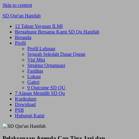
Skip to content
SD Qur'an Hanifah
12 Tahun Yayasan ILMI
Bergabung Bersama Kami SD Qu Hanifah
Beranda
Profil
Profil Lulusan
Sejarah Sekolah Dasar Quran
Visi Misi
Struktur Organisasi
Fasilitas
Lokasi
Galeri
9 Outcome SD QU
7 Alasan Memilih SD Qu
Kurikulum
Download
PSB
Hubungi Kami
Pelaksanaan Agenda Cap Tiga Jari dan