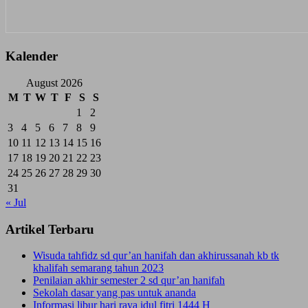
Kalender
August 2026
M
T
W
T
F
S
S
1
2
3
4
5
6
7
8
9
10
11
12
13
14
15
16
17
18
19
20
21
22
23
24
25
26
27
28
29
30
31
« Jul
Artikel Terbaru
Wisuda tahfidz sd qur’an hanifah dan akhirussanah kb tk
khalifah semarang tahun 2023
Penilaian akhir semester 2 sd qur’an hanifah
Sekolah dasar yang pas untuk ananda
Informasi libur hari raya idul fitri 1444 H