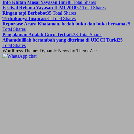
Info Khitan Masal Yayasan Ilmi
48 Total Shares
Festival Rebana Yayasan ILMI 2018
37 Total Shares
Ringan tapi Berbobot
35 Total Shares
Terbukanya Inspirasi
31 Total Shares
Reportase Acara Khataman, bedah buku dan buka bersama
28
Total Shares
Pengalaman Adalah Guru Terbaik
28 Total Shares
Alhamdulillah bertambah yang diterima di UICCI Turki
25
Total Shares
WordPress Theme: Dynamic News by ThemeZee.