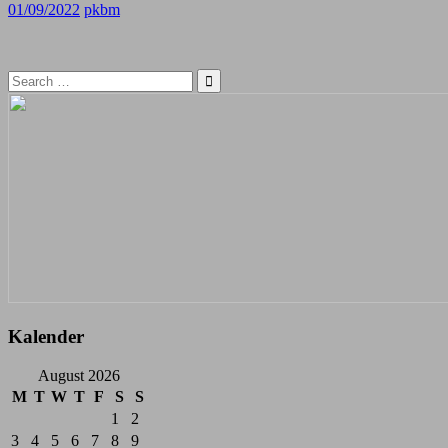
01/09/2022
pkbm
Search
for:
Kalender
August 2026
M
T
W
T
F
S
S
1
2
3
4
5
6
7
8
9