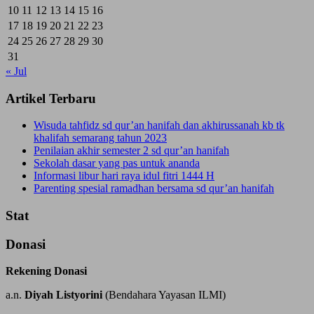
10
11
12
13
14
15
16
17
18
19
20
21
22
23
24
25
26
27
28
29
30
31
« Jul
Artikel Terbaru
Wisuda tahfidz sd qur’an hanifah dan akhirussanah kb tk
khalifah semarang tahun 2023
Penilaian akhir semester 2 sd qur’an hanifah
Sekolah dasar yang pas untuk ananda
Informasi libur hari raya idul fitri 1444 H
Parenting spesial ramadhan bersama sd qur’an hanifah
Stat
Donasi
Rekening Donasi
a.n.
Diyah Listyorini
(Bendahara Yayasan ILMI)