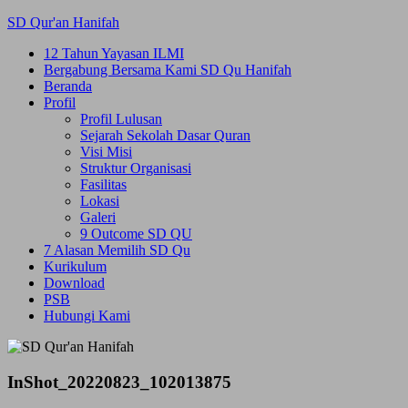
Skip
SD Qur'an Hanifah
to
12 Tahun Yayasan ILMI
content
Bergabung Bersama Kami SD Qu Hanifah
Beranda
Profil
Profil Lulusan
Sejarah Sekolah Dasar Quran
Visi Misi
Struktur Organisasi
Fasilitas
Lokasi
Galeri
9 Outcome SD QU
7 Alasan Memilih SD Qu
Kurikulum
Download
PSB
Hubungi Kami
InShot_20220823_102013875