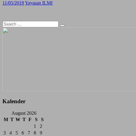
11/05/2019
Yayasan ILMI
Search
for:
Kalender
August 2026
M
T
W
T
F
S
S
1
2
3
4
5
6
7
8
9