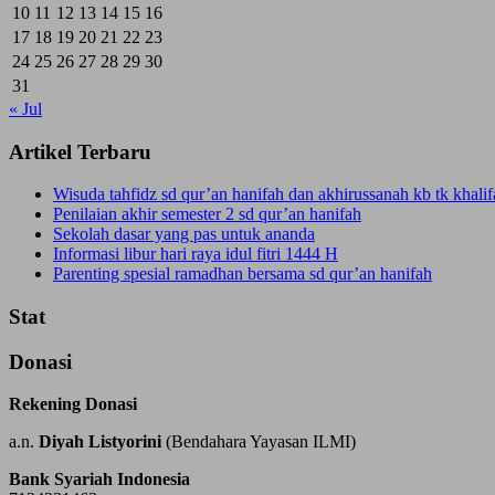
10
11
12
13
14
15
16
17
18
19
20
21
22
23
24
25
26
27
28
29
30
31
« Jul
Artikel Terbaru
Wisuda tahfidz sd qur’an hanifah dan akhirussanah kb tk khal
Penilaian akhir semester 2 sd qur’an hanifah
Sekolah dasar yang pas untuk ananda
Informasi libur hari raya idul fitri 1444 H
Parenting spesial ramadhan bersama sd qur’an hanifah
Stat
Donasi
Rekening Donasi
a.n.
Diyah Listyorini
(Bendahara Yayasan ILMI)
Bank Syariah Indonesia