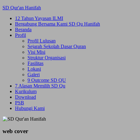
Skip
SD Qur'an Hanifah
to
12 Tahun Yayasan ILMI
content
Bergabung Bersama Kami SD Qu Hanifah
Beranda
Profil
Profil Lulusan
Sejarah Sekolah Dasar Quran
Visi Misi
Struktur Organisasi
Fasilitas
Lokasi
Galeri
9 Outcome SD QU
7 Alasan Memilih SD Qu
Kurikulum
Download
PSB
Hubungi Kami
web cover